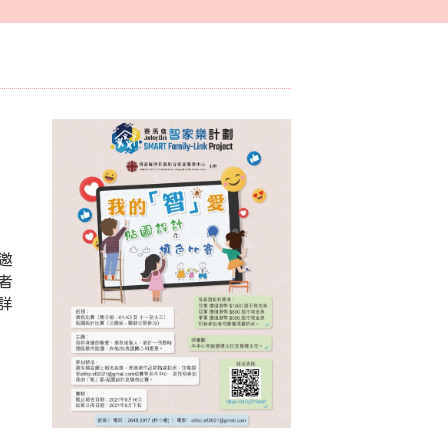
邀
者
詳