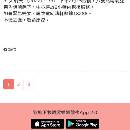
3. 如明天 （2022/11/3） 下午2時15分前，八號熱帶氣旋
警告信號除下，中心將於2小時內恢復服務。
如有緊急需要，請致電向晴軒熱線18288。
不便之處，敬請原諒。
詳情
1
2
3
歡迎下載明愛婚姻體檢App 2.0