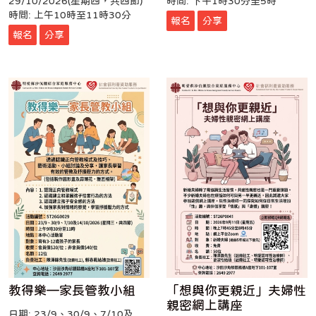
29/10/2026(星期四，共四節)
時間: 下午1時30分至5時
時間: 上午10時至11時30分
報名
分享
報名
分享
教得樂—家長管教小組
「想與你更親近」夫婦性
親密網上講座
日期: 23/9、30/9、7/10及