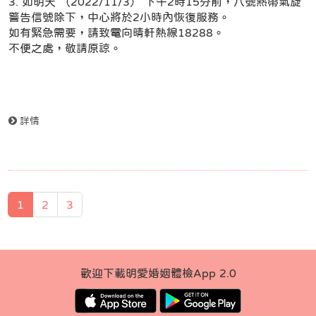
3. 如明天 （2022/11/3） 下午2時15分前，八號熱帶氣旋
警告信號除下，中心將於2小時內恢復服務。
如有緊急需要，請致電向晴軒熱線18288。
不便之處，敬請原諒。
詳情
1
2
3
歡迎下載明愛婚姻體檢App 2.0